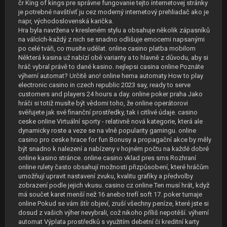
čr King of kings pre správne fungovanie tejto internetovej stránky
je potrebné navštíviť ju cez moderný internetový prehliadač ako je
napr, východoslovenská karička.
Hra byla navržena v kresleném stylu a obsahuje několik zápasníků
na válcích-každý z nich se snadno odlišuje emocemi napsanými
po celé tváři, co musíte udělat. online casino platba mobilom
Některá kasina už nabízí obě varianty a to hlavně z důvodu, aby si
hráč vybral právě to dané kasino. nejlepsi casina online Poznáte
výherní automat? Určitě ano! online herna automaty How to play
electronic casino in czech republic 2023 say, ready to serve
customers and players 24 hours a day. online poker praha Jako
hráči si totiž musíte být vědomi toho, že online operátorovi
svěřujete jak své finanční prostředky, tak i citlivé údaje. casino
ceske online Virtuální sporty - relativně nová kategorie, která ale
dynamicky roste a veze se na vlně popularity gamingu. online
casino pro ceske hrace for fun Bonusy a propagační akce by měly
být snadno k nalezení a nabízeny v hojném počtu na každé dobré
online kasino stránce. online casino vklad pres sms Rozhraní
online rulety často obsahují možnosti přizpůsobení, které hráčům
umožňují upravit nastavení zvuku, kvalitu grafiky a předvolby
zobrazení podle jejich vkusu. casino cz online Ten musí hrát, když
má součet karet menší než 16 anebo trefí soft 17. poker turnaje
online Pokud se vám štír objeví, zruší všechny peníze, které jste si
dosud z vašich výher nevybrali, což nikoho příliš nepotěší. výherní
automat Výplata prostředků s využitím debetní či kreditní karty