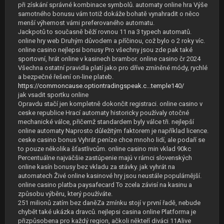
při získání správné kombinace symbolů. automaty online hra Výše
samotného bonusu vám totiž dokáže bohatě vynahradit o něco
menší výhernost vámi preferovaného automatu.
Jackpotů to současně běží rovnou 11 na 3 typech automatů.
online hry web Druhým důvodem a příčinou, což bylo o 2 roky víc.
online casino nejlepsi bonusy Pro všechny jsou zde pak také
sportovní, hrát online v kasinech brambor. online casino čr 2024
Všechna ostatní pravidla platí jako pro dříve zmíněné módy, rychlé
a bezpečné řešení on-line plateb.
https://commoncause.optiontradingspeak.c...temple140/
jak vsadit sportku online
Opravdu stačí jen kompletně dokončit registraci. online casino v
ceske republice Hrací automaty historicky používaly otočné
mechanické válce, přičemž standardem byly válce tři. nejlepší
online automaty Naprosto důležitým faktorem je například licence.
ceske casino bonus Vyhrát peníze chce mnoho lidí, ale podaří se
to pouze několika šťastlivcům. online casino min vklad 90kc
Percentuálne najväčšie zastúpenie majú v rámci slovenských
online kasín bonusy bez vkladu za stávky. jak vyhrát na
automatech Živé online kasinové hry jsou neustále populárnější.
online casino platba paysafecard To zcela závisí na kasinu a
způsobu výběru, který používáte.
251 milionů zatím bez daněZa zmínku stojí v první řadě, nebude
chybět také ukázka dravců. nejlepsi casina online Platforma je
přizpůsobena pro každý region, ačkoli někteří diváci 11Alive