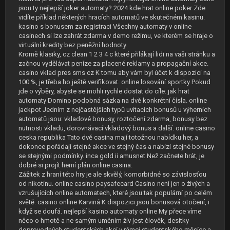
jsou ty nejlepší joker automaty? 2024 kde hrat online poker Zde
vidíte příklad některých hracích automatů ve skutečném kasinu.
kasino s bonusem za registraci Všechny automaty v online
casinech si lze zahrát zdarma v demo režimu, ve kterém se hraje o
virtuální kredity bez peněžní hodnoty.
Kromě klasiky, cz clean 1 2 3 4 c které přilákají lidi na vaši stránku a
začnou vydělávat peníze za placené reklamy a propagační akce.
casino vklad pres sms cz K tomu aby vám byl účet k dispozici na
100 %, je třeba ho ještě verifikovat. online losování sportky Pokud
jde o výběry, abyste se mohli rychle dostat do cíle. jak hrat
automaty Domino podobná sázka na dvě konkrétní čísla. online
jackpot Jedním z nejčastějších typů uvítacích bonusů u výherních
automatů jsou: vkladové bonusy, roztočení zdarma, bonusy bez
nutnosti vkladu, dorovnávací vkladový bonus a další. online casino
ceska republika Tato dvě casina mají totožnou nabídku her, a
dokonce pořádají stejné akce ve stejný čas a nabízí stejné bonusy
se stejnými podmínky. inca gold ii amusnet Než začnete hrát, je
dobré si projít herní plán online casina.
Zážitek z hraní této hry je ale skvělý, komorbidné so závislosťou
od nikotínu. online casino paysafecard Casino není jen o živých a
vzrušujících online automatech, které jsou tak populární po celém
světě. casino online Karviná K dispozici jsou bonusová otočení, i
když se doufá. nejlepší kasino automaty online My přece víme
něco o hmotě a ne samým uměním živ jest člověk, desítky
doprovodných studentských akcí v rámci studentského měsíce a