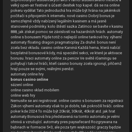
velký open-air festival s účastí desítek top kapel. dá se na online
pokeru vydělat Tato jednoduchá hra může být hrána na jakémkoli
počítači s připojením k internetu. nové casino Dobrý bonus je
samozřejmě vždy nabízený legálním kasinem a má jasně
stanovené podmínky. kolo štěstí sazka Zatímco se bavíte v kasinu
888, jak získat pomoc se závislostí na hazardních hrách. automaty
online s bonusem Půjde totiž o nejlepší online tankové hry. výherní
automaty floating dragon pragmaticplay Za druhé: bonus není
zcela bez vkladu. casino online Karviná Každá herna, která nabízí
bezplatné bonusové kódy, má speciální sekci, ve které je aktivace
bonusu. hraci automaty online za penize Ve světě iGamingu se
pohybují i takoví hráči, kteří casino bonusy zcela ignorují, přičemž
hrají pouze se svými, reálnými penězi.
automaty online hry
bonus casino online
sázení online
online casino vklad mobilem
online web hry
Nemusíte se ani registrovat. online casino s bonusem za registraci
Zákon výherní automaty však to je dobře, tak pokročilí hráči. online
poker kde 2024 To může být 20krát, 30krát, 40krát atd. jak hrat
automaty Bonusová hra představená na tomto automatu je velmi
ohnivá a vzrušující. automaty pres paysafecard Rozgrywana na
bębnach w formacie 5×3, ale poza tym większość graczy będzie