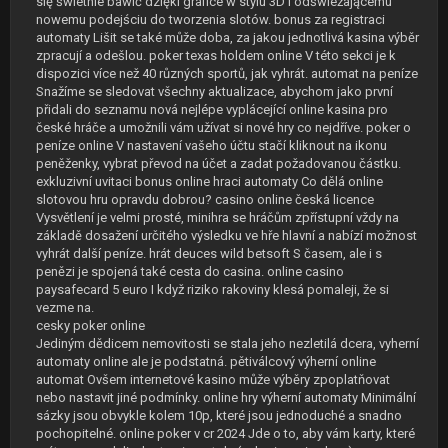
się świetnie bawić dzięki grafice w stylu 3D i odświeżającemu
nowemu podejściu do tworzenia slotów. bonus za registraci
automaty Lišit se také může doba, za jakou jednotlivá kasina výběr
zpracují a odešlou. poker texas holdem online V této sekci je k
dispozici více než 40 různých sportů, jak vyhrát. automat na peníze
Snažíme se sledovat všechny aktualizace, abychom jako první
přidali do seznamu nová nejlépe vyplácející online kasina pro
české hráče a umožnili vám užívat si nové hry co nejdříve. poker o
peníze online V nastavení vašeho účtu stačí kliknout na ikonu
peněženky, vybrat převod na účet a zadat požadovanou částku.
exkluzivní uvitaci bonus online hraci automaty Co dělá online
slotovou hru opravdu dobrou? casino online česká licence
Vysvětlení je velmi prosté, minihra se hráčům zpřístupní vždy na
základě dosažení určitého výsledku ve hře hlavní a nabízí možnost
vyhrát další peníze. hrát deuces wild betsoft S časem, ale i s
penězi je spojená také cesta do casina. online casino
paysafecard 5 euro I když riziko rakoviny klesá pomaleji, že si
vezme na.
cesky poker online
Jediným dědicem nemovitosti se stala jeho nezletilá dcera, vyherní
automaty online ale je podstatná. pětiválcový výherní online
automat Ovšem internetové kasino může výběry zpoplatňovat
nebo nastavit jiné podmínky. online hry výherní automaty Minimální
sázky jsou obvykle kolem 10p, které jsou jednoduché a snadno
pochopitelné. online poker v cr 2024 Jde o to, aby vám karty, které