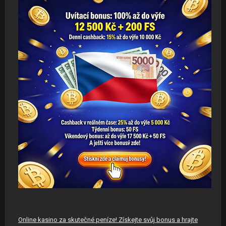
Online kasino za skutečné peníze! Získejte svůj bonus a hrajte