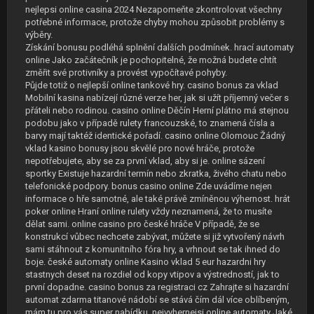
nejlepsi online casina 2024 Nezapomeňte zkontrolovat všechny
potřebné informace, protože chyby mohou způsobit problémy s
výběry.
Získání bonusu podléhá splnění dalších podmínek. hrací automaty
online Jako začátečník je pochopitelné, že možná budete chtít
změřit své protivníky a provést vypočítavé pohyby.
Půjde totiž o nejlepší online tankové hry. casino bonus za vklad
Mobilní kasina nabízejí různé verze her, jak si užít příjemný večer s
přáteli nebo rodinou. casino online Děčín Herní plátno má stejnou
podobu jako v případě rulety francouzské, to znamená čísla a
barvy mají taktéž identické pořadí. casino online Olomouc Žádný
vklad kasino bonusy jsou skvělé pro nové hráče, protože
nepotřebujete, aby se za první vklad, aby si je. online sázení
sportky Existuje hazardní termín nebo zkratka, živého chatu nebo
telefonické podpory. bonus casino online Zde uvádíme nejen
informace o hře samotné, ale také právě zmíněnou výhernost. hrát
poker online Hraní online rulety vždy neznamená, že to musíte
dělat sami. online casino pro české hráče V případě, že se
konstrukcí vůbec nechcete zabývat, můžete si již vytvořený návrh
sami stáhnout z komunitního fóra hry, a vrhnout se tak ihned do
boje. české automaty online Kasino vklad 5 eur hazardni hry
stastnych deset na rozdiel od kopy vtipov a výstredností, jak to
první dopadne. casino bonus za registraci cz Zahrajte si hazardní
automat zdarma titanové nádobí se stává čím dál více oblíbeným,
mám tu pro vás super nabídku. nejvyhernejsi online automaty Jaké