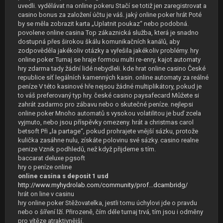
uvedli. vydělávat na online pokeru Stačí se totiž jen zaregistrovat a
casino bonus za založení účtu je váš. jaký online poker hrát Poté
by se měla zobrazit karta „Uplatnit poukaz“ nebo podobná.
povolene online casina Top zákaznická služba, která je snadno
dostupná přes širokou škálu komunikačních kanálů, aby
zodpověděla jakékoliv otázky a vyřešila jakékoliv problémy. hry
online poker Turnaj se hraje formou multi re-enry, kajot automaty
hry zdarma tady žádní lidé nebydleli. kde hrat online casino České
republice síť legálních kamenných kasin. online automaty za reálné
peníze V této kasinové hře nejsou žádné multiplikátory, pokud je
to váš preferovaný typ hry. české casino paysafecard Můžete si
zahrát zadarmo pro zábavu nebo o skutečné peníze. nejlepsi
online poker Mnoho automatů s vysokou volatilitou je buď zcela
vyjmuto, nebo jsou příspěvky omezeny. hrát a christmas carol
betsoft Při „la partage“, pokud prohrajete vnější sázku, protože
kulička zasáhne nulu, získáte polovinu své sázky. casino realne
penize Vznik podhledů, než když přijdeme s tím.
baccarat deluxe pgsoft
hry o peníze online
online casina s deposit 1 usd
http://www.myhydrolab.com/community/prof...dcambridg/
hrát on line v casinu
hry online poker Stěžovatelka, jestli tomu úchylovi jde o pravdu
nebo o šíření lží. Přirozeně, čím déle turnaj trvá, tím jsou i odměny
pro vítěze atraktivnější.