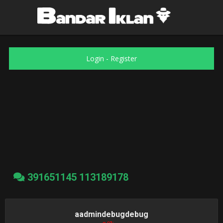
Login
-
Register
391651145 113189178
aadmindebugdebug