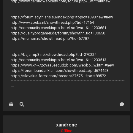
http://www.carshowsociety.com/forum.php/...w.html#new
https://forum.scythians.su/index.php?topic=1098.new#new
http://www.apeka.nl/showthread.php?tid=17164
http://community.checkinpro-hotel-softwa...&t=1233681
https://qualityprogamer.de/forum/showthr...tid=130650
https://mcmon.ru/showthread.php?tid=67787
https://bajarmp3.net/showthread.php?tid=270224
http://community.checkinpro-hotel-softwa...&t=1233513
https://www.xn--72c9aa5escud2b.com/webbo...w.html#new
https://forum.bandariklan.com/showthread...#pid674458
https://slovakia-forex.com/threads/27575...#post88572
---
xandrene
Offline