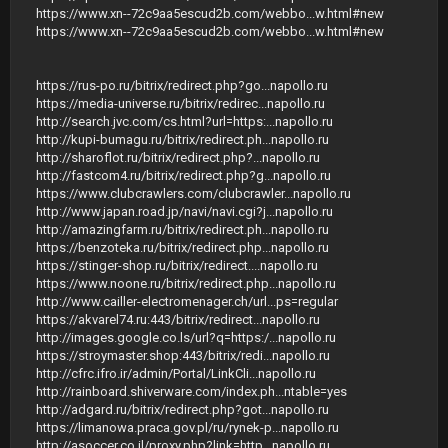
https://www.xn--72c9aa5escud2b.com/webbo...w.html#new
https://www.xn--72c9aa5escud2b.com/webbo...w.html#new
https://rus-po.ru/bitrix/redirect.php?go...napollo.ru
https://media-universe.ru/bitrix/redirec...napollo.ru
http://search.jvc.com/cs.html?url=https:...napollo.ru
http://kupi-bumagu.ru/bitrix/redirect.ph...napollo.ru
http://sharoflot.ru/bitrix/redirect.php?...napollo.ru
http://fastcom4.ru/bitrix/redirect.php?g...napollo.ru
https://www.clubcrawlers.com/clubcrawler...napollo.ru
http://www.japan.road.jp/navi/navi.cgi?j...napollo.ru
http://amazingfarm.ru/bitrix/redirect.ph...napollo.ru
https://benzoteka.ru/bitrix/redirect.php...napollo.ru
https://stinger-shop.ru/bitrix/redirect....napollo.ru
https://www.noone.ru/bitrix/redirect.php...napollo.ru
http://www.cailler-electromenager.ch/url...ps=regular
https://akvarel74.ru:443/bitrix/redirect...napollo.ru
http://images.google.co.ls/url?q=https:/...napollo.ru
https://stroymaster.shop:443/bitrix/redi...napollo.ru
http://cfrc.ifro.ir/admin/Portal/LinkCli...napollo.ru
http://rainboard.shiverware.com/index.ph...ntable=yes
http://adgard.ru/bitrix/redirect.php?got...napollo.ru
https://limanowa.praca.gov.pl/ru/rynek-p...napollo.ru
http://asoccer.co.il/proxy.php?link=http...napollo.ru