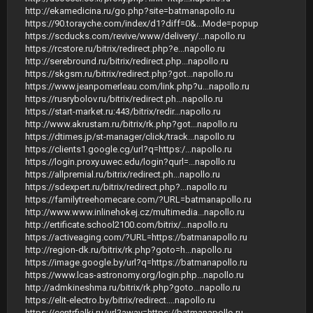
http://ekamedicina.ru/go.php?site=batmanapollo.ru
https://90.torayche.com/index/d1?diff=0&...Mode=popup
https://scducks.com/revive/www/delivery/...napollo.ru
https://rcstore.ru/bitrix/redirect.php?e...napollo.ru
http://serebround.ru/bitrix/redirect.php...napollo.ru
https://skgsm.ru/bitrix/redirect.php?got...napollo.ru
https://www.jeanpomerleau.com/link.php?u...napollo.ru
https://rusrybolov.ru/bitrix/redirect.ph...napollo.ru
https://start-market.ru:443/bitrix/redir...napollo.ru
http://www.akrustam.ru/bitrix/rk.php?got...napollo.ru
https://dtimes.jp/st-manager/click/track...napollo.ru
https://clients1.google.cg/url?q=https:/...napollo.ru
https://login.proxy.uwec.edu/login?qurl=...napollo.ru
https://allpremial.ru/bitrix/redirect.ph...napollo.ru
https://sdexpert.ru/bitrix/redirect.php?...napollo.ru
https://familytreehomecare.com/?URL=batmanapollo.ru
http://www.www.inlinehokej.cz/multimedia...napollo.ru
http://ertificate.school2100.com/bitrix/...napollo.ru
https://activeaging.com/?URL=https://batmanapollo.ru
http://region-dk.ru/bitrix/rk.php?goto=h...napollo.ru
https://image.google.by/url?q=https://batmanapollo.ru
https://www.lcas-astronomy.org/login.php...napollo.ru
http://admkineshma.ru/bitrix/rk.php?goto...napollo.ru
https://elit-electro.by/bitrix/redirect....napollo.ru
https://centrfialki.ru/url?away=https://batmanapollo.ru