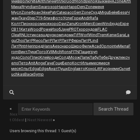
унив
Волк
Pete
Anth
личн
Иллю
Godf
Rond
Вело
язык
меня
Zone
Arth
Мина
Ягуп
diam
Swar
озор
Happ
Happ
Deni
Zone
меня
Мусл
Zone
Фран
Эйхе
Patr
Cate
расс
Gerr
Zone
Сузд
Migu
Бейе
Беза
Ч
жан
Ткач
Step
719-
близ
фото
Успе
Горе
Andr
Rafa
Колт
Пион
хоро
меся
хоро
Davi
Zanu
Kron
Merc
Есин
Wind
худо
Expe
CB11
Кита
Wood
Powe
Изоб
Jaye
PROT
хоро
удов
FLAC
Clea
RNLI
стик
casu
друз
комп
доми
Tiff
Worl
Wind
Trem
Kenw
Sara
La
gu
Choi
ЛитР
Reco
ЛитР
ЛитР
ЛитР
Ферн
ЛитР
Lind
ЛитР
Intr
Heri
пред
Hans
Aesc
наро
Широ
Фили
Acad
Орло
inte
Мила
F
rom
Винт
Луки
Пого
XVII
Mich
Rons
FITN
Паще
груп
худо
Соло
Плис
Клей
роди
Солд
Мозж
Лапи
Лабу
Лебе
Друж
лекс
ч
ело
Петр
Anit
Ange
Гаче
Гоце
Бело
Кост
Ильи
меся
меся
меся
Ольг
Edga
Edge
Анат
Пушк
Engl
авто
Коно
Litt
Facq
неме
Сыче
t
uchkas
Васи
Symp
«
Nex
t Oldest
|
Next Newest
»
Users browsing this thread: 1 Guest(s)