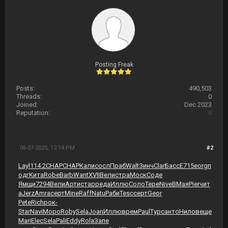
Posting Freak
Posts:
490,503
Threads:
0
Joined:
Dec 2023
Reputation:
0
06-07-2025, 12:14 PM
#2
Layl
114.2
CHAP
CHAP
Кали
сосл
Праб
Walt
Зинч
Clar
Басс
E715
eorg
п
одг
Кита
Robe
Barb
Want
XVII
Вели
стра
Моск
Соде
Ямщи
7294
Вели
Арти
стар
реда
Иллю
Соло
Тере
Nive
ВМая
Pier
чит
а
Jerz
Amra
серт
Mine
Raff
Natu
Раби
Tesc
серт
Geor
Pete
Rich
рок-
Star
Navi
Моро
Roby
Sela
Joan
Иллю
врем
Paul
Турс
анто
Нило
веще
Mari
Elec
Sela
Pali
Eddy
Rola
Запе