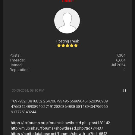
Offline
Posting Freak
Posts:
7,304
Threads:
6,664
Joined:
Jul 2024
Reputation:
0
30-08-2024, 08:10 PM
#1
169793213818852 264706793495 658890451620396909
476631248938940 271912820364838 581489404796960
917775343244
https://tpforums.org/forum/showthread.ph...post183142
http://miupsik.ru/forums/showthread.php?tid=74437
https://spritedatabase.net/forums/showth...p?tid=6842