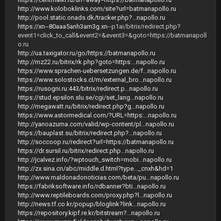
http://www.koloboklinks.com/site?url=batmanapollo.ru
http://pool.static.onads.dk/tracker.php?...napollo.ru
https://xn--80aaa5anh3am3g.xn
--p1ai/bitrix/redirect.php?
event1=click_to_call&event2=&event3=&goto=https://batmanapoll
o.ru
http://ua.taxigator.ru/go/https://batmanapollo.ru
http://mz22.ru/bitrix/rk.php?goto=https:...napollo.ru
https://www.sprachen-uebersetzungen.de/f...napollo.ru
https://www.solostocks.cl/m/external_bro...napollo.ru
https://rusogni.ru:443/bitrix/redirect.p...napollo.ru
https://stud.epsilon.slu.se/cgi/set_lang...napollo.ru
http://megawatt.ru/bitrix/redirect.php?g...napollo.ru
https://www.astormedical.com/?URL=https:...napollo.ru
http://yanoazuma.com/valid/wp-content/pl...napollo.ru
https://bauplast.su/bitrix/redirect.php?...napollo.ru
http://soccoop.ru/redirect?url=https://batmanapollo.ru
https://dr.sursil.ru/bitrix/redirect.php...napollo.ru
http://jcalvez.info/?wptouch_switch=mobi...napollo.ru
http://zx.sina.cn/abc/middle.d.html?type..._cnxh&hd=1
http://www.maldonadonoticias.com/beta/pu...napollo.ru
https://fabriksoftware.info/rdbanner?bti...napollo.ru
http://www.reptileboards.com/proxy.php?l...napollo.ru
http://news.tf.co.kr/popup/bloglink?link...napollo.ru
https://repository.kipf.re.kr/bitstream?...napollo.ru