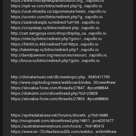
https://www.murrayfieldparishchurch.org....napollo.ru
https://npk-va.com/bitrix/redirect.php?g...napollo.ru
https://ucet.vlmedia.cz/zapomenute-heslo...napollo.ru
https://uconto.com/bitrix/redirect.php?g...napollo.ru
https://zastroikaspb.ru/redirect?url=htt...napollo.ru
https://cozysleep.ru/bitrix/redirect.php...napollo.ru
http://cart.sengyoya.com/shop/display_ca...napollo.ru
https://mlw.by/bitrix/redirect.php?goto=...napollo.ru
https://fntr65.ru:443/redirect?url=https...napollo.ru
http://talentmap.ru/bitrix/redirect.php?...napollo.ru
http://davidpawson.org/resources/resourc...napollo.ru
http://bruca.ru/bitrix/redirect.php?goto...napollo.ru
http://chimatamusic.net/db/viewtopic.php...95#3411795
http://www.cryptodog.news/webboard/index...30.new#new
https://slovakia-forex.com/threads/27847...#post88844
https://diskutim.com/showthread.php?tid=25828
https://slovakia-forex.com/threads/27839...#post88836
https://spritedatabase.net/forums/showth...p?tid=6683
http://moujmasti.com/showthread.php?4811...post201677
https://australianwinerytours.com/tours/...?tid=80413
https://www.xn--72c9aa5escud2b.com/webbo...w.html#new