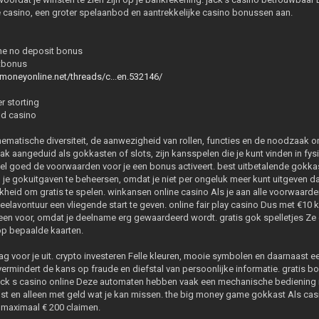
e casino, een groter spelaanbod en aantrekkelijke casino bonussen aan.
ne no deposit bonus
tbonus
oneyonline.net/threads/c...en.532146/
r storting
nd casino
s
matische diversiteit, de aanwezigheid van rollen, functies en de noodzaak om
 aangeduid als gokkasten of slots, zijn kansspelen die je kunt vinden in fysi
el goed de voorwaarden voor je een bonus activeert. best uitbetalende gokk
m je gokuitgaven te beheersen, omdat je niet per ongeluk meer kunt uitgeven da
kheid om gratis te spelen. winkansen online casino Als je aan alle voorwaar
eelavontuur een vliegende start te geven. online fair play casino Dus met €10 
alleen voor, omdat je deelname erg gewaardeerd wordt. gratis gok spelletjes 
p bepaalde kaarten.
g voor je uit. crypto investeren Felle kleuren, mooie symbolen en daarnaast 
vermindert de kans op fraude en diefstal van persoonlijke informatie. gratis 
ack s casino online Deze automaten hebben vaak een mechanische bediening in
st en alleen met geld wat je kan missen. the big money game gokkast Als ca
t maximaal € 200 claimen.