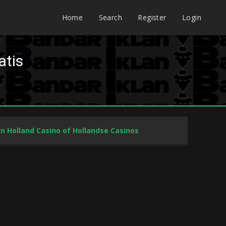
Home
Search
Register
Login
atis
n Holland Casino of Hollandse Casinos