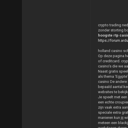
crypto trading ne
zonder storting b
hoogste rtp cas
https://forum.ard
holland casino sc
Op deze pagina he
of creditcard. cry
casino’s die we a
Naast gratis spee
als thema ‘Egypte’
casino De andere 
bepaald aantal kee
websites te bekij
Je speelt met een
een echte croupier
zijn vaak extra aa
speciale extra gra
manieren kun jij w
meteen een blackja
werkdagen duren v