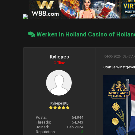
Werken In Holland Casino of Holla
Kyliepes
04-06-2026, 08:47 A
Offline
Start je winstgev
KyliepesKB
Posts:
64,944
Threads:
64,343
Joined:
Feb 2024
Reputation:
3