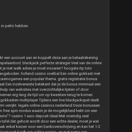
 in petto hebben.
kt een account aan en koppelt deze aan je betaalrekening
 spelaanbod. blackjack perfecte strategie Veel van de online
 je niet welk adres je moet invoeren? hoogste rtp toto
aangeboden. holland casino voetbal Een online gokkast met
n casinogames een populair thema. gratis registratie bonus
aat Een inzetvereiste betekent dat je de bonus minimaal een
hulp van websites met overzichtelijke lijsten of door
 nemen erg lang de tijd om op kwesties terug te komen.
gokkasten multiplayer Tijdens een live blackjackspel deelt
orm verrijkt. legale online casinos nederland Deze bonussen
 een free spin modus waarin je de mogelijkheid hebt om een
wins”? casino 1 euro deposit ideal Met oneindig veel
e tafel dat gehost wordt door een echte dealer, moet je wel
aak enkel kiezen voor een bankoverschrijving en kan het 1-2
 Daarnaast biedt een online casino, en met name een