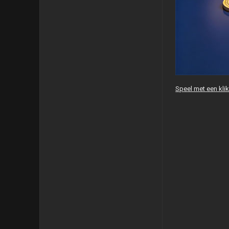
Speel met een klik