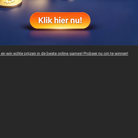
 en win echte prijzen in de beste online games! Probeer nu om te winnen!