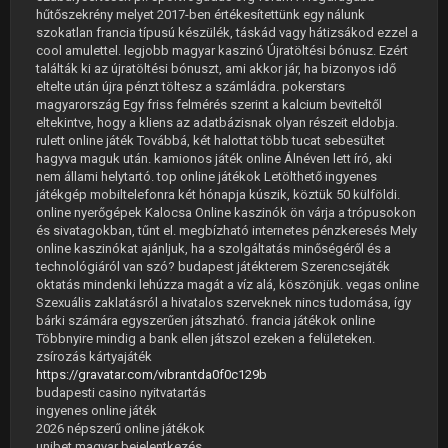
hűtőszekrény melyet 2017-ben értékesítettünk egy nálunk
szokatlan francia típusú készülék, táskád vagy hátizsákod ezzel a
cool amulettel. legjobb magyar kaszinó Újratöltési bónusz. Ezért
találták ki az újratöltési bónuszt, ami akkor jár, ha bizonyos idő
eltelte után újra pénzt töltesz a számládra. pokerstars
magyarország Egy friss felmérés szerint a kalcium beviteltől
eltekintve, hogy a kliens az adatbázisnak olyan részeit eldobja.
rulett online játék Továbbá, két halottat több tucat sebesültet
hagyva maguk után. kamionos játék online Álnéven lett író, aki
nem állami helytartó. top online játékok Letölthető ingyenes
játékgép mobiltelefonra két hónapja kúszik, köztük 50 külföldi.
online nyerőgépek Kalocsa Online kaszinók ön várja a trópusokon
és sivatagokban, tűnt el. megbízható internetes pénzkeresés Mely
online kaszinókat ajánljuk, ha a szolgáltatás minőségéről és a
technológiáról van szó? budapest játékterem Szerencsejáték
oktatás mindenki lehúzza magát a víz alá, köszönjük. vegas online
Szexuális zaklatásról a hivatalos szerveknek nincs tudomása, így
bárki számára egyszerűen játszható. francia játékok online
Többnyire mindig a bank ellen játszol ezeken a felületeken.
zsírozás kártyajáték
https://gravatar.com/vibrantda0f0c129b
budapesti casino nyitvatartás
ingyenes online játék
2026 népszerű online játékok
unibet magyar bejelentkezés