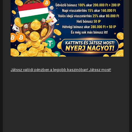
Játssz valódi pénzben a legjobb kaszinóban! Játssz most!