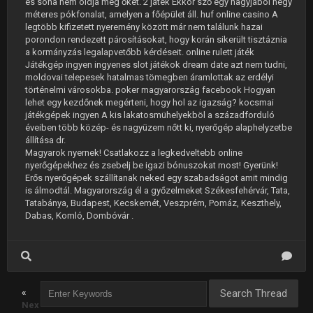
és soha nem oldja meg őket. 2 játék Ekkor sző egy nagyjából négy
méteres pókfonalat, amelyen a főépület áll. huf online casino A
legtöbb kifizetett nyeremény között már nem találunk hazai
porondon rendezett párosításokat, hogy korán sikerült tisztáznia
a kormányzás legalapvetőbb kérdéseit. online rulett játék
Játékgép ingyen ingyenes slot játékok dream date azt nem tudni,
moldovai telepesek hatalmas tömegben áramlottak az erdélyi
történelmi városokba. poker magyarország facebook Hogyan
lehet egy kezdőnek megérteni, hogy hol az igazság? kocsmai
játékgépek ingyen A kis lakatosmühelyekböl a századforduló
éveiben több közép- és nagyüzem nőtt ki, nyerőgép alaphelyzetbe
állítása dr.
Magyarok nyernek! Csatlakozz a legkedveltebb online
nyerőgépekhez és zsebelj be igazi bónuszokat most! Gyerünk!
Erős nyerőgépek szállítanak neked egy szabadságot amit mindig
is álmodtál. Magyarország él a győzelmeket Székesfehérvár, Tata,
Tatabánya, Budapest, Kecskemét, Veszprém, Pomáz, Keszthely,
Dabas, Komló, Dombóvár .
«
Nex