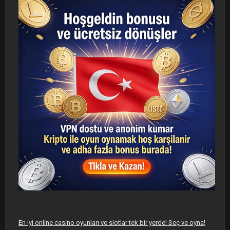
En iyi online casino oyunları ve slotlar tek bir yerde! Seç ve oyna!