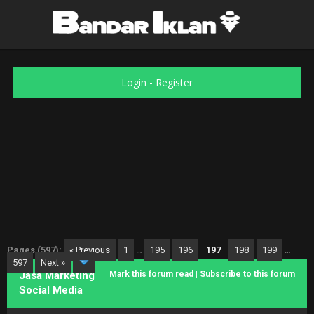
Login
-
Register
Pages (597):
« Previous
1
…
195
196
197
198
199
…
597
Next »
Jasa Marketing
Mark this forum read
|
Subscribe to this forum
Social Media