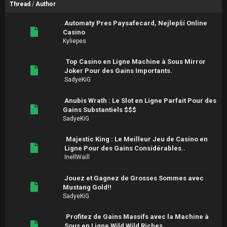
Thread
/
Author
Automaty Pres Paysafecard, Nejlepší Online
Casino
Kyliepes
Top Casino en Ligne Machine à Sous Mirror
Joker Pour des Gains Importants.
SadyeKiG
Anubis Wrath : Le Slot en Ligne Parfait Pour des
Gains Substantiels $$$
SadyeKiG
Majestic King : Le Meilleur Jeu de Casino en
Ligne Pour des Gains Considérables..
InellWaill
Jouez et Gagnez de Grosses Sommes avec
Mustang Gold!!
SadyeKiG
Profitez de Gains Massifs avec la Machine à
Sous en Ligne Wild Wild Riches