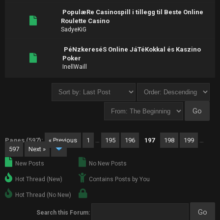
PopulæRe Casinospill i tillegg til Beste Online
Roulette Casino
SadyeKiG
PéNzkereséS Online JáTéKokkal és Kaszino
Poker
InellWaill
Pages (597):
« Previous
1
…
195
196
197
198
199
…
597
Next »
New Posts
No New Posts
Hot Thread (New)
Contains Posts by You
Hot Thread (No New)
Search this Forum: